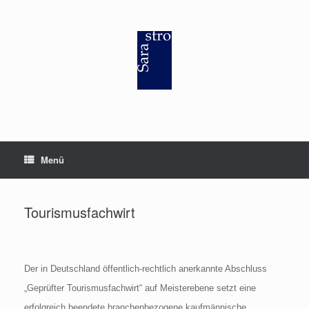
Zum
Inhalt
springen
Menü
Tourismusfachwirt
Der in Deutschland öffentlich-rechtlich anerkannte Abschluss
„Geprüfter Tourismusfachwirt“ auf Meisterebene setzt eine
erfolgreich beendete branchenbezogene kaufmännische