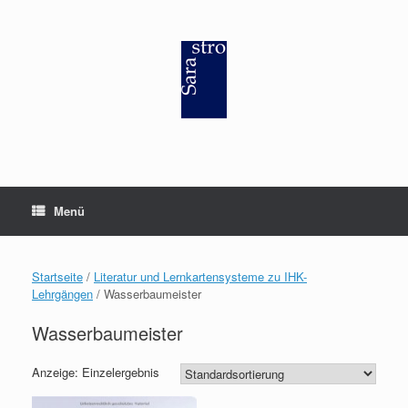
Zum
Inhalt
springen
Menü
Startseite
/
Literatur und Lernkartensysteme zu IHK-
Lehrgängen
/ Wasserbaumeister
Wasserbaumeister
Anzeige: Einzelergebnis