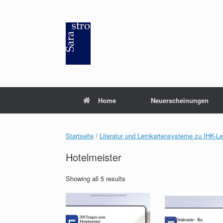
Zum
Inhalt
springen
Home
Neuerscheinungen
Startseite
/
Literatur und Lernkartensysteme zu IHK-L
Hotelmeister
Showing all 5 results