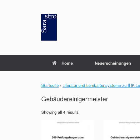
Zum
Inhalt
springen
Home
Neuerscheinungen
Startseite
/
Literatur und Lernkartensysteme zu IHK-L
Gebäudereinigermeister
Showing all 4 results