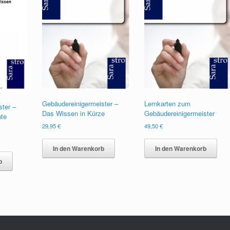
Gebäudereinigermeister –
Lernkarten zum
ster –
Das Wissen in Kürze
Gebäudereinigermeister
nte
29,95
€
49,50
€
In den Warenkorb
In den Warenkorb
b