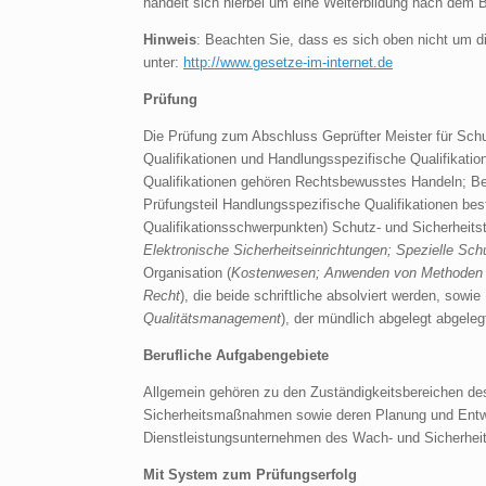
handelt sich hierbei um eine Weiterbildung nach dem 
Hinweis
: Beachten Sie, dass es sich oben nicht um 
unter:
http://www.gesetze-im-internet.de
Prüfung
Die Prüfung zum Abschluss Geprüfter Meister für Schu
Qualifikationen und Handlungsspezifische Qualifikat
Qualifikationen gehören Rechtsbewusstes Handeln; Be
Prüfungsteil Handlungsspezifische Qualifikationen b
Qualifikationsschwerpunkten) Schutz- und Sicherheitst
Elektronische Sicherheitseinrichtungen; Spezielle Sc
Organisation (
Kostenwesen; Anwenden von Methoden d
Recht
), die beide schriftliche absolviert werden, sowi
Qualitätsmanagement
), der mündlich abgelegt abgelegt
Berufliche Aufgabengebiete
Allgemein gehören zu den Zuständigkeitsbereichen d
Sicherheitsmaßnahmen sowie deren Planung und Entwic
Dienstleistungsunternehmen des Wach- und Sicherheits
Mit System zum Prüfungserfolg