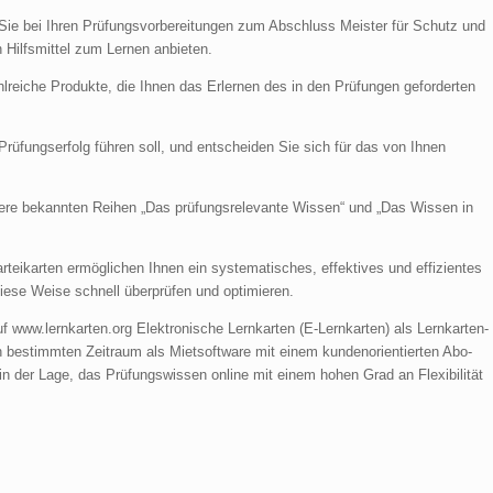
Sie bei Ihren Prüfungsvorbereitungen zum Abschluss Meister für Schutz und
n Hilfsmittel zum Lernen anbieten.
lreiche Produkte, die Ihnen das Erlernen des in den Prüfungen geforderten
rüfungserfolg führen soll, und entscheiden Sie sich für das von Ihnen
sere bekannten Reihen „Das prüfungsrelevante Wissen“ und „Das Wissen in
eikarten ermöglichen Ihnen ein systematisches, effektives und effizientes
diese Weise schnell überprüfen und optimieren.
f www.lernkarten.org Elektronische Lernkarten (E-Lernkarten) als Lernkarten-
en bestimmten Zeitraum als Mietsoftware mit einem kundenorientierten Abo-
n der Lage, das Prüfungswissen online mit einem hohen Grad an Flexibilität