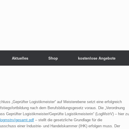
Aktuelles
Shop
kostenlose Angebote
chluss „Geprüfter Logistikmeister“ auf Meisterebene setzt eine erfolgreich
stiegsfortbildung nach dem Berufsbildungsgesetz voraus. Die „Verordnung
s Geprüfter Logistikmeister/Geprüfte Logistikmeisterin“ (LogMstrV) – hier z
/logmstrv/gesamt.pdf
–
stellt
die gesetzliche Grundlage für die
ausschuss einer Industrie- und Handelskammer (IHK) erfolgen muss. Der