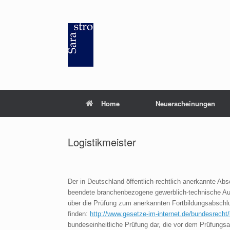
Zum
Inhalt
springen
Home
Neuerscheinungen
Logistikmeister
Der in Deutschland öffentlich-rechtlich anerkannte Abs
beendete branchenbezogene gewerblich-technische Auf
über die Prüfung zum anerkannten Fortbildungsabschlus
finden:
http://www.gesetze-im-internet.de/bundesrecht
bundeseinheitliche Prüfung dar, die vor dem Prüfungs