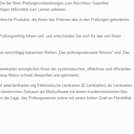
Sie bei Ihren Prüfungsvorbereitungen zum Abschluss Geprüfter
ötigen Hilfsmittel zum Lernen anbieten.
lreiche Produkte, die Ihnen das Erlernen des in den Prüfungen geforderten
rüfungserfolg führen soll, und entscheiden Sie sich für das von Ihnen
ere einschlägig bekannten Reihen „Das prüfungsrelevante Wissen“ und „Das
eikarten ermöglichen Ihnen ein systematisches, effektives und effizientes
diese Weise schnell überprüfen und optimieren.
f www.lernkarten.org Elektronische Lernkarten (E-Lernkarten) als Lernkarten-
en bestimmten Zeitraum als Mietsoftware mit einem kundenorientierten Abo-
n der Lage, das Prüfungswissen online mit einem hohen Grad an Flexibilität