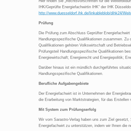
Hier finden Sie „Rechtsvorschriften für die Weiterbil
IHK/Geprüfte Energiefachwirtin IHK“ der IHK Düsseldor
http://www.duesseldorf.ihk.de/linkableblob/dihk24/We
Prüfung
Die Prüfung zum Abschluss Geprüfter Energiefachwirt 
Handlungsspezifische Qualifikationen zusammen. Zu d
Qualifikationen gehören Volkswirtschaft und Betrieb
Prüfungsteil Handlungsspezifische Qualifikationen be
Energiewirtschaft; Energierecht und Energiepolitik; E
Darüber hinaus ist ein mündlich durchgeführtes situa
Handlungsspezifische Qualifikationen.
Berufliche Aufgabengebiete
Der Energiefachwirt ist in Unternehmen der Energiebr
die Erarbeitung von Marktstrategien, für das Erstellen
Mit System zum Prüfungserfolg
Wir vom Sarastro-Verlag haben uns zum Ziel gesetzt, 
Energiefachwirt zu unterstützen, indem wir Ihnen die n