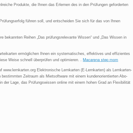
lreiche Produkte, die Ihnen das Erlernen des in den Prüfungen geforderten
rüfungserfolg führen soll, und entscheiden Sie sich für das von Ihnen
sere bekannten Reihen „Das prüfungsrelevante Wissen“ und „Das Wissen in
eikarten ermöglichen Ihnen ein systematisches, effektives und effizientes
.
Macarena step mom
diese Weise schnell überprüfen und optimieren.
f www.lernkarten.org Elektronische Lernkarten (E-Lernkarten) als Lernkarten-
en bestimmten Zeitraum als Mietsoftware mit einem kundenorientierten Abo-
n der Lage, das Prüfungswissen online mit einem hohen Grad an Flexibilität