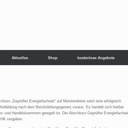
Aktuelles
Shop
kostenlose Angebote
chluss „Geprüfter Energiefachwirt“ auf Meisterebene setzt eine erfolgreich
rtbildung nach dem Berufsbildungsgesetz voraus. Es handelt sich hierbei
trie- und Handelskammern geregelt ist. Der Abschluss Geprüfter Energiefachwir
 IHK vergeben.