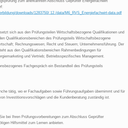
dungsprüfung zum anerkannten Abschluss Geprüfter Energiefachwirt
f:
iterbildung/downloads/1283750/.12./data/M6_RVS_Energiefachwirt-data.pdf
setzt sich aus den Prüfungsteilen Wirtschaftsbezogene Qualifikationen und
en Qualifikationsbereichen des Prüfungsteils Wirtschaftsbezogene
swirtschaft; Rechnungswesen; Recht und Steuern; Unternehmensführung. Der
steht aus den Qualifikationsbereichen Rahmenbedingungen für
nergiemarketing und Vertrieb; Betriebsspezifisches Management.
tionsbezogenes Fachgespräch ein Bestandteil des Prüfungsteils
anche tätig, wo er Fachaufgaben sowie Führungsaufgaben übernimmt und für
 von Investitionsvorschlägen und die Kundenberatung zuständig ist.
Sie bei Ihren Prüfungsvorbereitungen zum Abschluss Geprüfter
ötigen Hilfsmittel zum Lernen anbieten.