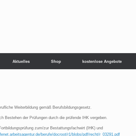
Aktuelles
Shop
kostenlose Angebote
erufliche Weiterbildung gemäß Berufsbildungsgesetz.
ach Bestehen der Prüfungen durch die prüfende IHK vergeben.
 Fortbildungsprüfung zum/zur Bestattungsfachwirt (IHK) und
ufenet.arbeitsagentur.de/berufe/docroot/r1/blobs/pdf/recht/r_03291.pdf