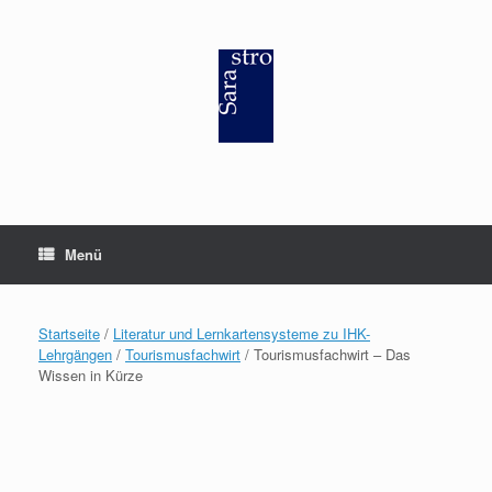
Zum
Inhalt
springen
Menü
Startseite
/
Literatur und Lernkartensysteme zu IHK-
Lehrgängen
/
Tourismusfachwirt
/ Tourismusfachwirt – Das
Wissen in Kürze