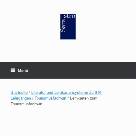
Zum
Inhalt
springen
Menü
Startseite
/
Literatur und Lernkartensysteme zu IHK-
Lehrgängen
/
Tourismusfachwirt
/ Lernkarten zum
Tourismusfachwirt