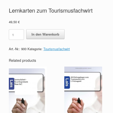
Lernkarten zum Tourismusfachwirt
49,50
€
Lernkarten
In den Warenkorb
zum
Tourismusfachwirt
quantity
Art.-Nr.:
900
Kategorie:
Tourismusfachwirt
Related products