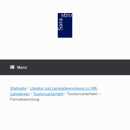
Zum
Inhalt
springen
Menü
Startseite
/
Literatur und Lernkartensysteme zu IHK-
Lehrgängen
/
Tourismusfachwirt
/ Tourismusfachwirt –
Formelsammlung