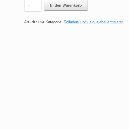
Rolladen-
In den Warenkorb
und
Jalousiebauermeister
-
Art.-Nr.:
394
Kategorie:
Rolladen- und Jalousiebauermeister
Das
prüfungsrelevante
Wissen
quantity