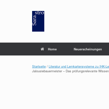
Zum
Inhalt
springen
Home
Neuerscheinungen
Startseite
/
Literatur und Lernkartensysteme zu IHK-L
Jalousiebauermeister – Das prüfungsrelevante Wissen