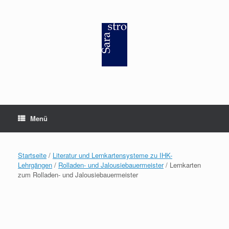
Zum
Inhalt
springen
Menü
Startseite
/
Literatur und Lernkartensysteme zu IHK-
Lehrgängen
/
Rolladen- und Jalousiebauermeister
/ Lernkarten
zum Rolladen- und Jalousiebauermeister