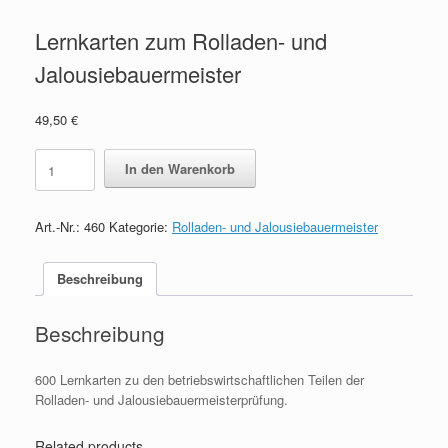
Lernkarten zum Rolladen- und
Jalousiebauermeister
49,50
€
Lernkarten
In den Warenkorb
zum
Rolladen-
und
Art.-Nr.:
460
Kategorie:
Rolladen- und Jalousiebauermeister
Jalousiebauermeister
quantity
Beschreibung
Beschreibung
600 Lernkarten zu den betriebswirtschaftlichen Teilen der
Rolladen- und Jalousiebauermeisterprüfung.
Related products