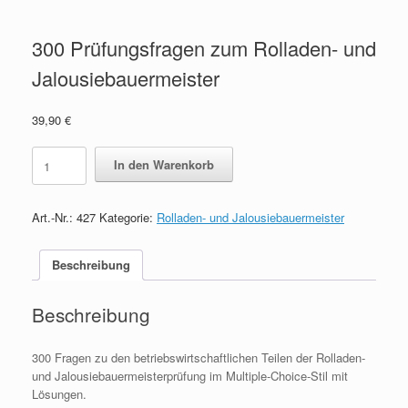
300 Prüfungsfragen zum Rolladen- und
Jalousiebauermeister
39,90
€
300
In den Warenkorb
Prüfungsfragen
zum
Rolladen-
Art.-Nr.:
427
Kategorie:
Rolladen- und Jalousiebauermeister
und
Jalousiebauermeister
quantity
Beschreibung
Beschreibung
300 Fragen zu den betriebswirtschaftlichen Teilen der Rolladen-
und Jalousiebauermeisterprüfung im Multiple-Choice-Stil mit
Lösungen.