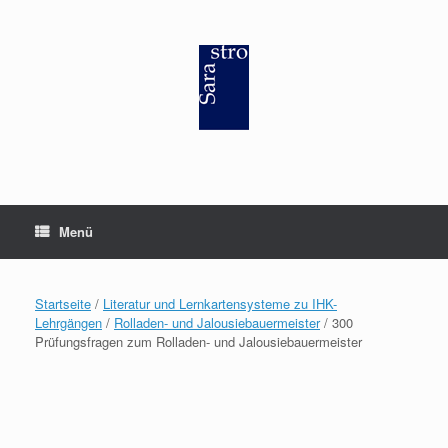
Zum
Inhalt
springen
Menü
Startseite
/
Literatur und Lernkartensysteme zu IHK-
Lehrgängen
/
Rolladen- und Jalousiebauermeister
/ 300
Prüfungsfragen zum Rolladen- und Jalousiebauermeister