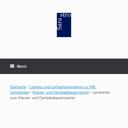
Zum
Inhalt
springen
Menü
Startseite
/
Literatur und Lernkartensysteme zu IHK-
Lehrgängen
/
Klavier- und Cembalobauermeister
/ Lernkarten
zum Klavier- und Cembalobauermeister