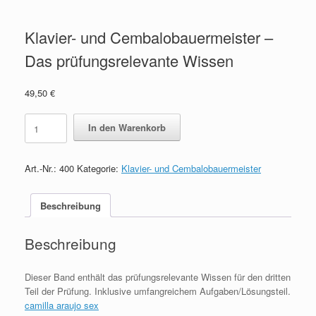
Klavier- und Cembalobauermeister –
Das prüfungsrelevante Wissen
49,50
€
Klavier-
In den Warenkorb
und
Cembalobauermeister
-
Art.-Nr.:
400
Kategorie:
Klavier- und Cembalobauermeister
Das
prüfungsrelevante
Wissen
Beschreibung
quantity
Beschreibung
Dieser Band enthält das prüfungsrelevante Wissen für den dritten
Teil der Prüfung. Inklusive umfangreichem Aufgaben/Lösungsteil.
camilla araujo sex