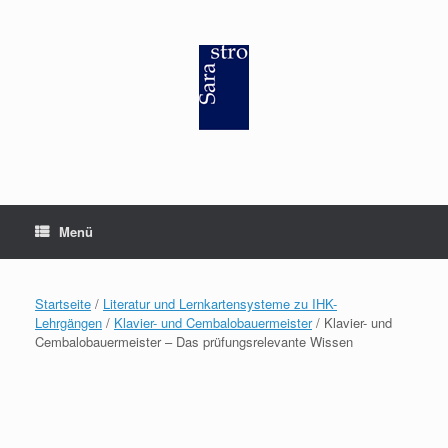
Zum
Inhalt
springen
Menü
Startseite
/
Literatur und Lernkartensysteme zu IHK-
Lehrgängen
/
Klavier- und Cembalobauermeister
/ Klavier- und
Cembalobauermeister – Das prüfungsrelevante Wissen