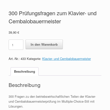
300 Prüfungsfragen zum Klavier- und
Cembalobauermeister
39,90
€
300
In den Warenkorb
Prüfungsfragen
zum
Klavier-
Art.-Nr.:
433
Kategorie:
Klavier- und Cembalobauermeister
und
Cembalobauermeister
quantity
Beschreibung
Beschreibung
300 Fragen zu den betriebswirtschaftlichen Teilen der Klavier-
und Cembalobauermeisterprüfung im Multiple-Choice-Stil mit
Lösungen.