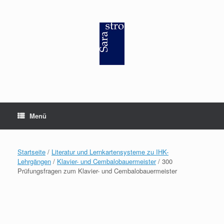
Zum
Inhalt
springen
Menü
Startseite
/
Literatur und Lernkartensysteme zu IHK-
Lehrgängen
/
Klavier- und Cembalobauermeister
/ 300
Prüfungsfragen zum Klavier- und Cembalobauermeister