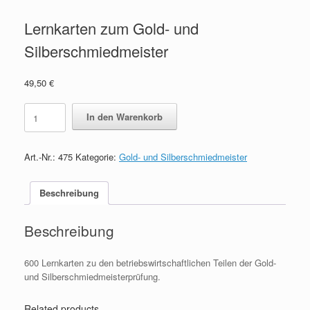
Lernkarten zum Gold- und
Silberschmiedmeister
49,50
€
Lernkarten
In den Warenkorb
zum
Gold-
und
Art.-Nr.:
475
Kategorie:
Gold- und Silberschmiedmeister
Silberschmiedmeister
quantity
Beschreibung
Beschreibung
600 Lernkarten zu den betriebswirtschaftlichen Teilen der Gold-
und Silberschmiedmeisterprüfung.
Related products