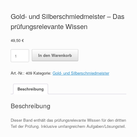
Gold- und Silberschmiedmeister – Das
prüfungsrelevante Wissen
49,50
€
Gold-
In den Warenkorb
und
Silberschmiedmeister
-
Art.-Nr.:
409
Kategorie:
Gold- und Silberschmiedmeister
Das
prüfungsrelevante
Wissen
Beschreibung
quantity
Beschreibung
Dieser Band enthält das prüfungsrelevante Wissen für den dritten
Teil der Prüfung. Inklusive umfangreichem Aufgaben/Lösungsteil.