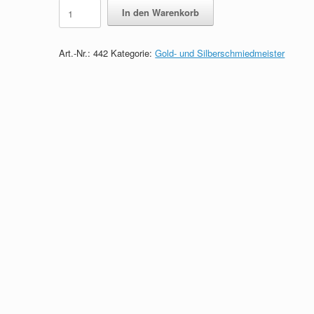
300
In den Warenkorb
Prüfungsfragen
zum
Gold-
Art.-Nr.:
442
Kategorie:
Gold- und Silberschmiedmeister
und
Silberschmiedmeister
quantity