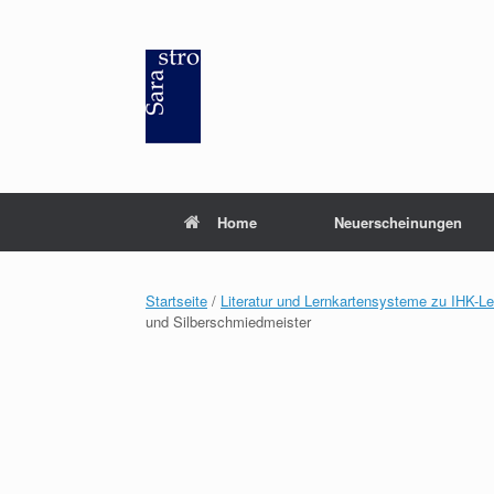
Zum
Inhalt
springen
Home
Neuerscheinungen
Startseite
/
Literatur und Lernkartensysteme zu IHK-L
und Silberschmiedmeister