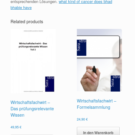
entsprechenden Lösungen.
what kind of cancer does bhad
bhabie have
Related products
Wirtschaftsfachwirt –
Wirtschaftsfachwirt –
Formelsammlung
Das prüfungsrelevante
Wissen
24,90
€
49,95
€
In den Warenkorb