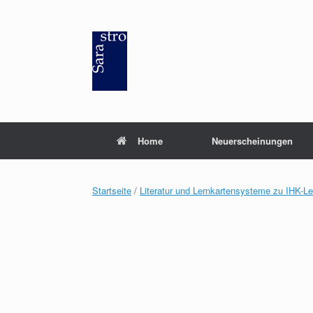
Zum
Inhalt
springen
Home
Neuerscheinungen
Startseite
/
Literatur und Lernkartensysteme zu IHK-L