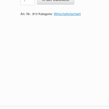
-
Das
Wissen
Art.-Nr.:
813
Kategorie:
Wirtschaftsfachwirt
in
Kürze
quantity