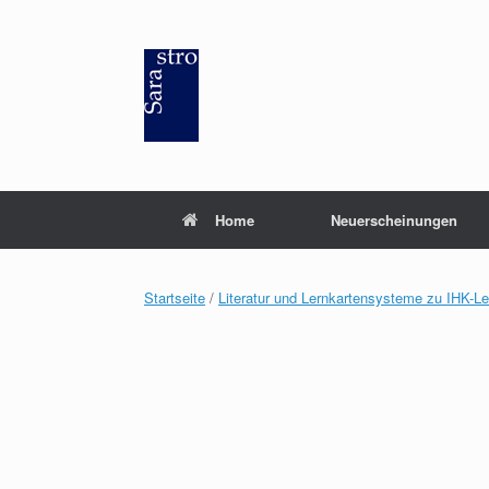
Zum
Inhalt
springen
Home
Neuerscheinungen
Startseite
/
Literatur und Lernkartensysteme zu IHK-L