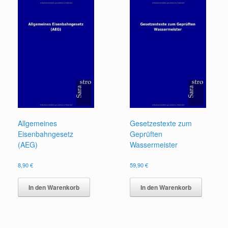
Allgemeines
Gesetzestexte zum
Eisenbahngesetz
Geprüften
(AEG)
Wassermeister
8,90
€
59,90
€
In den Warenkorb
In den Warenkorb