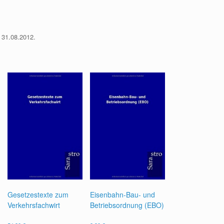
 31.08.2012.
Gesetzestexte zum
Eisenbahn-Bau- und
Verkehrsfachwirt
Betriebsordnung (EBO)