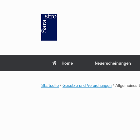
Zum
Inhalt
springen
Home
Neuerscheinungen
Startseite
/
Gesetze und Verordnungen
/ Allgemeines 