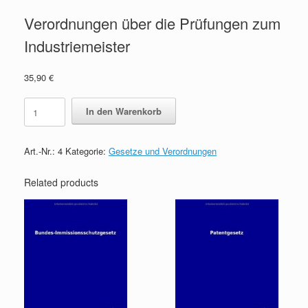
Verordnungen über die Prüfungen zum
Industriemeister
35,90
€
Verordnungen
In den Warenkorb
über
die
Prüfungen
Art.-Nr.:
4
Kategorie:
Gesetze und Verordnungen
zum
Industriemeister
quantity
Related products