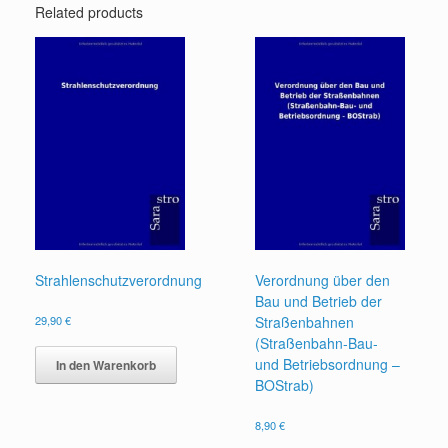
Related products
Strahlenschutzverordnung
Verordnung über den
Bau und Betrieb der
29,90
€
Straßenbahnen
(Straßenbahn-Bau-
und Betriebsordnung –
In den Warenkorb
BOStrab)
8,90
€