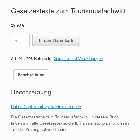
Gesetzestexte zum Tourismusfachwirt
29,90
€
Gesetzestexte
In den Warenkorb
zum
Tourismusfachwirt
quantity
Art.-Nr.:
708
Kategorie:
Gesetze und Verordnungen
Beschreibung
Beschreibung
Naked Cook kourtney kardashian nude
Die Gesetzestexte zum Tourismusfachwirt. In diesem Buch
finden sich alle Gesetzestexte, die lt. Rahmenstoffplan für diesen
Teil der Prüfung notwendig sind.