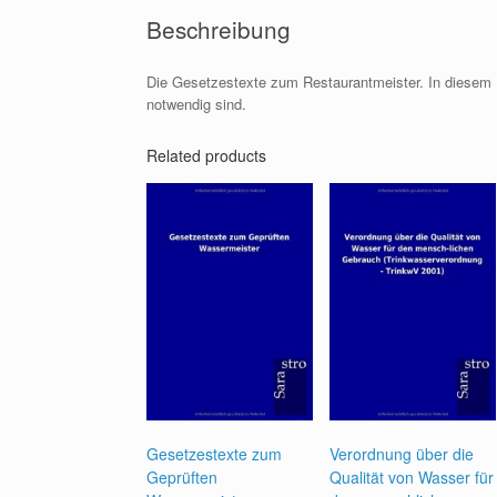
Beschreibung
Die Gesetzestexte zum Restaurantmeister. In diesem Bu
notwendig sind.
Related products
Gesetzestexte zum
Verordnung über die
Geprüften
Qualität von Wasser für