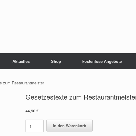
Aktuelles
Shop
kostenlose Angebote
e zum Restaurantmeister
Gesetzestexte zum Restaurantmeiste
44,90
€
Gesetzestexte
In den Warenkorb
zum
Restaurantmeister