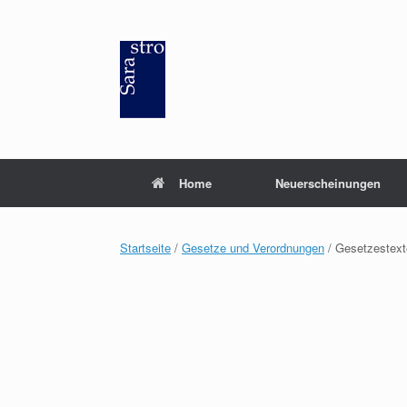
Zum
Inhalt
springen
Home
Neuerscheinungen
Startseite
/
Gesetze und Verordnungen
/ Gesetzestext