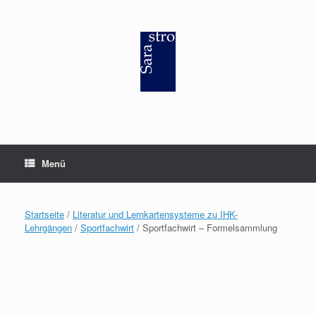
Zum
Inhalt
springen
Menü
Startseite
/
Literatur und Lernkartensysteme zu IHK-
Lehrgängen
/
Sportfachwirt
/ Sportfachwirt – Formelsammlung