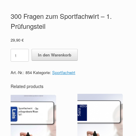
300 Fragen zum Sportfachwirt – 1.
Prüfungsteil
29,90
€
300
In den Warenkorb
Fragen
zum
Sportfachwirt
Art.-Nr.:
854
Kategorie:
Sportfachwirt
-
1.
Prüfungsteil
Related products
quantity