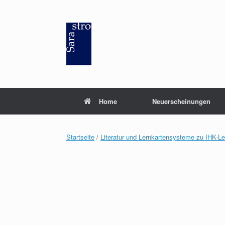
Zum
Inhalt
springen
Home
Neuerscheinungen
Startseite
/
Literatur und Lernkartensysteme zu IHK-L