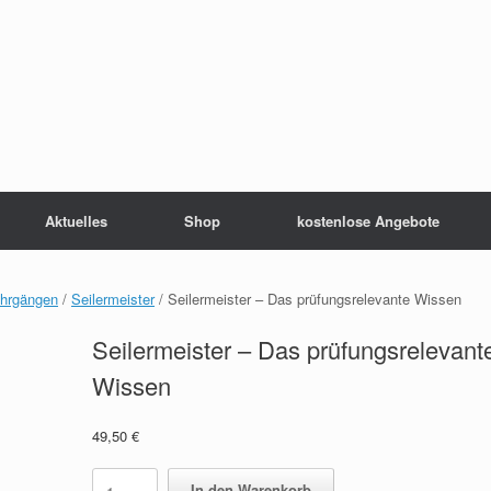
Aktuelles
Shop
kostenlose Angebote
ehrgängen
/
Seilermeister
/ Seilermeister – Das prüfungsrelevante Wissen
Seilermeister – Das prüfungsrelevant
Wissen
49,50
€
Seilermeister
In den Warenkorb