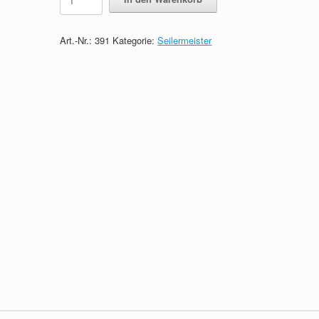
-
Das
prüfungsrelevante
Art.-Nr.:
391
Kategorie:
Seilermeister
Wissen
quantity