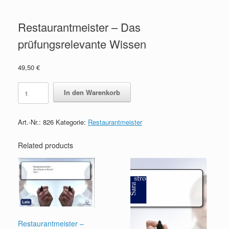
Restaurantmeister – Das
prüfungsrelevante Wissen
49,50
€
Restaurantmeister
In den Warenkorb
-
Das
prüfungsrelevante
Art.-Nr.:
826
Kategorie:
Restaurantmeister
Wissen
quantity
Related products
Restaurantmeister –