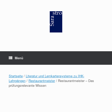
Zum
Inhalt
springen
Menü
Startseite
/
Literatur und Lernkartensysteme zu IHK-
Lehrgängen
/
Restaurantmeister
/ Restaurantmeister – Das
prüfungsrelevante Wissen