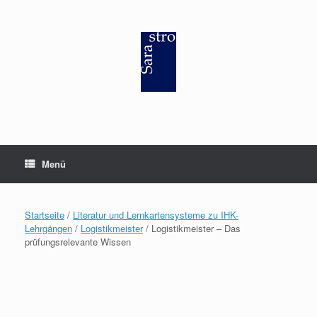
Zum
Inhalt
springen
Menü
Startseite
/
Literatur und Lernkartensysteme zu IHK-
Lehrgängen
/
Logistikmeister
/ Logistikmeister – Das
prüfungsrelevante Wissen