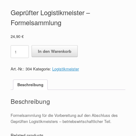
Geprüfter Logistikmeister –
Formelsammlung
24,90
€
Geprüfter
In den Warenkorb
Logistikmeister
-
Formelsammlung
Art.-Nr.:
304
Kategorie:
Logistikmeister
quantity
Beschreibung
Beschreibung
Formelsammlung für die Vorbereitung auf den Abschluss des
Geprüften Logistikmeisters – betriebswirtschaftlicher Teil.
Related products