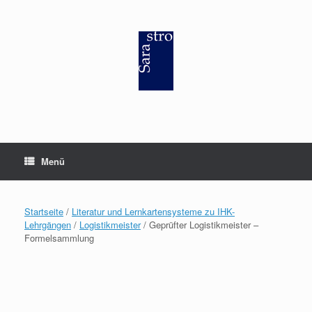
Zum
Inhalt
springen
Menü
Startseite
/
Literatur und Lernkartensysteme zu IHK-
Lehrgängen
/
Logistikmeister
/ Geprüfter Logistikmeister –
Formelsammlung