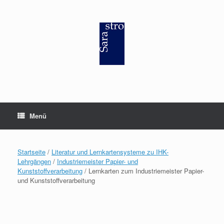
Zum
Inhalt
springen
Menü
Startseite
/
Literatur und Lernkartensysteme zu IHK-
Lehrgängen
/
Industriemeister Papier- und
Kunststoffverarbeitung
/ Lernkarten zum Industriemeister Papier-
und Kunststoffverarbeitung