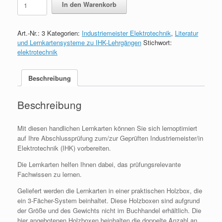
In den Warenkorb
zum
Industriemeister
Elektrotechnik
Art.-Nr.:
3
Kategorien:
Industriemeister Elektrotechnik
,
Literatur
quantity
und Lernkartensysteme zu IHK-Lehrgängen
Stichwort:
elektrotechnik
Beschreibung
Beschreibung
Mit diesen handlichen Lernkarten können Sie sich lernoptimiert
auf Ihre Abschlussprüfung zum/zur Geprüften Industriemeister/in
Elektrotechnik (IHK) vorbereiten.
Die Lernkarten helfen Ihnen dabei, das prüfungsrelevante
Fachwissen zu lernen.
Geliefert werden die Lernkarten in einer praktischen Holzbox, die
ein 3-Fächer-System beinhaltet. Diese Holzboxen sind aufgrund
der Größe und des Gewichts nicht im Buchhandel erhältlich. Die
hier angebotenen Holzboxen beinhalten die doppelte Anzahl an