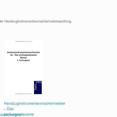
n der Handzuginstrumentenmachermeisterprüfung.
Handzuginstrumentenmachermeister
– Das
prüfungsrelevante
achermeister