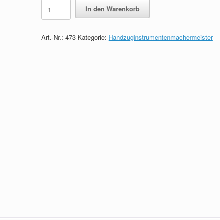
Lernkarten
In den Warenkorb
zum
Handzuginstrumentenmachermeister
quantity
Art.-Nr.:
473
Kategorie:
Handzuginstrumentenmachermeister