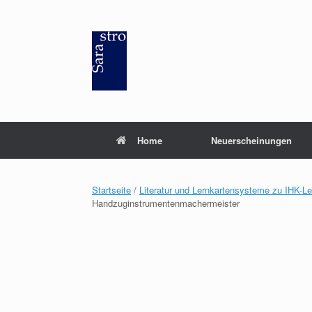
Zum
Inhalt
springen
Home
Neuerscheinungen
Startseite
/
Literatur und Lernkartensysteme zu IHK-L
Handzuginstrumentenmachermeister