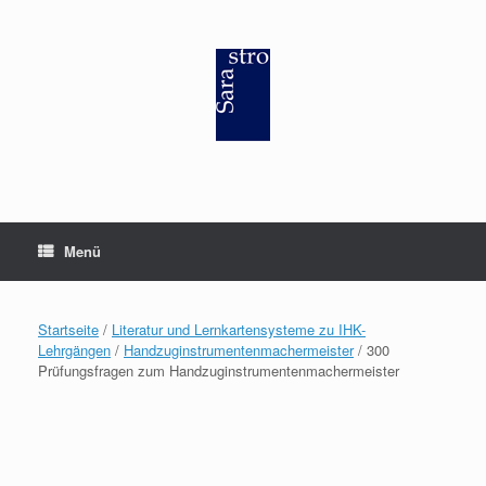
Zum
Inhalt
springen
Menü
Startseite
/
Literatur und Lernkartensysteme zu IHK-
Lehrgängen
/
Handzuginstrumentenmachermeister
/ 300
Prüfungsfragen zum Handzuginstrumentenmachermeister