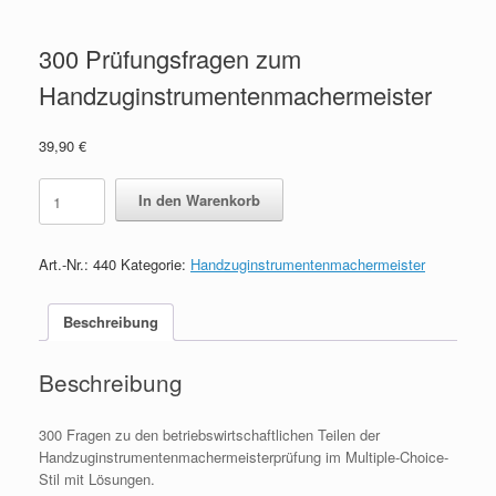
300 Prüfungsfragen zum
Handzuginstrumentenmachermeister
39,90
€
300
In den Warenkorb
Prüfungsfragen
zum
Handzuginstrumentenmachermeister
Art.-Nr.:
440
Kategorie:
Handzuginstrumentenmachermeister
quantity
Beschreibung
Beschreibung
300 Fragen zu den betriebswirtschaftlichen Teilen der
Handzuginstrumentenmachermeisterprüfung im Multiple-Choice-
Stil mit Lösungen.