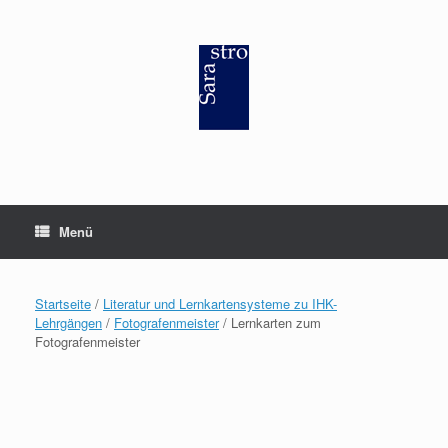
Zum
Inhalt
springen
Menü
Startseite
/
Literatur und Lernkartensysteme zu IHK-
Lehrgängen
/
Fotografenmeister
/ Lernkarten zum
Fotografenmeister