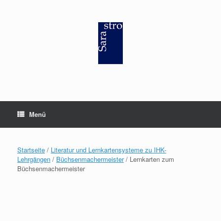
Zum
Inhalt
springen
Menü
Startseite
/
Literatur und Lernkartensysteme zu IHK-
Lehrgängen
/
Büchsenmachermeister
/ Lernkarten zum
Büchsenmachermeister