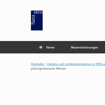
Zum
Inhalt
springen
Home
Neuerscheinungen
Startseite
/
Literatur und Lernkartensysteme zu IHK-L
prüfungsrelevante Wissen