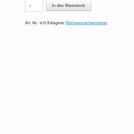
Büchsenmachermeister
In den Warenkorb
-
Das
prüfungsrelevante
Art.-Nr.:
415
Kategorie:
Büchsenmachermeister
Wissen
quantity