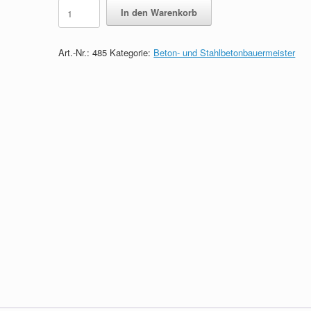
Lernkarten
In den Warenkorb
zum
Beton-
und
Art.-Nr.:
485
Kategorie:
Beton- und Stahlbetonbauermeister
Stahlbetonbauermeister
quantity