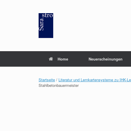
Zum
Inhalt
springen
Home
Neuerscheinungen
Startseite
/
Literatur und Lernkartensysteme zu IHK-L
Stahlbetonbauermeister