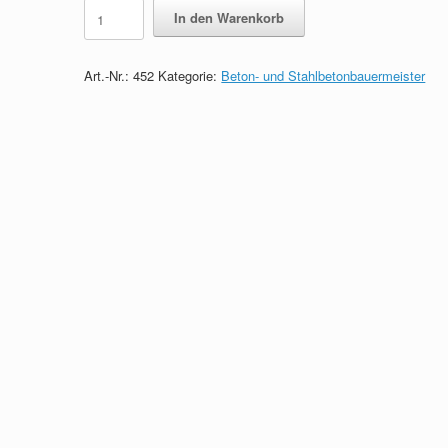
300
In den Warenkorb
Prüfungsfragen
zum
Beton-
Art.-Nr.:
452
Kategorie:
Beton- und Stahlbetonbauermeister
und
Stahlbetonbauermeister
quantity