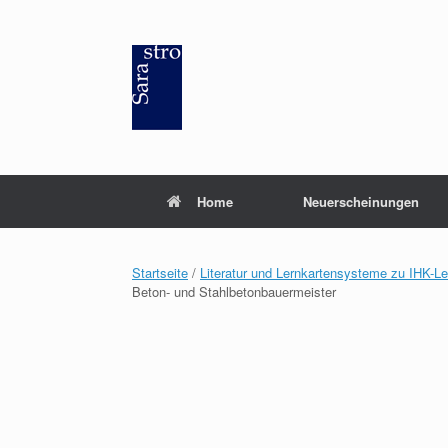
Zum
Inhalt
springen
Home
Neuerscheinungen
Startseite
/
Literatur und Lernkartensysteme zu IHK-L
Beton- und Stahlbetonbauermeister