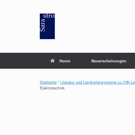
Zum
Inhalt
springen
Home
Neuerscheinungen
Startseite
/
Literatur und Lernkartensysteme zu IHK-L
Elektrotechnik