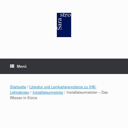
Zum
Inhalt
springen
Menü
Startseite
/
Literatur und Lernkartensysteme zu IHK-
Lehrgängen
/
Installateurmeister
/ Installateurmeister – Das
Wissen in Kürze