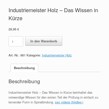
Industriemeister Holz – Das Wissen in
Kürze
29,95
€
Industriemeister
In den Warenkorb
Holz
-
Das
Art.-Nr.:
661
Kategorie:
Industriemeister Holz
Wissen
in
Kürze
Beschreibung
quantity
Beschreibung
Industriemeister Holz – Das Wissen in Kürze beinhaltet das
notwendige Wissen für den ersten Teil der Prüfung in einfach zu
lernender Form in Spiralbindung.
sex videos thirdleg.j