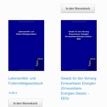
In den Warenkorb
Lebensmittel- und
Gesetz für den Vorrang
Futtermittelgesetzbuch
Erneuerbarer Energien
(Erneuerbare-
10,90
€
Energien-Gesetz –
EEG)
In den Warenkorb