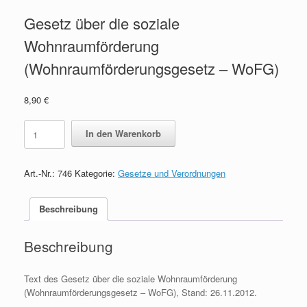
Gesetz über die soziale
Wohnraumförderung
(Wohnraumförderungsgesetz – WoFG)
8,90
€
Gesetz
In den Warenkorb
über
die
soziale
Art.-Nr.:
746
Kategorie:
Gesetze und Verordnungen
Wohnraumförderung
(Wohnraumförderungsgesetz
-
Beschreibung
WoFG)
quantity
Beschreibung
Text des Gesetz über die soziale Wohnraumförderung
(Wohnraumförderungsgesetz – WoFG), Stand: 26.11.2012.