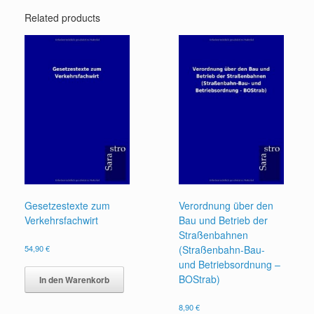
Related products
Gesetzestexte zum
Verordnung über den
Verkehrsfachwirt
Bau und Betrieb der
Straßenbahnen
54,90
€
(Straßenbahn-Bau-
und Betriebsordnung –
BOStrab)
In den Warenkorb
8,90
€