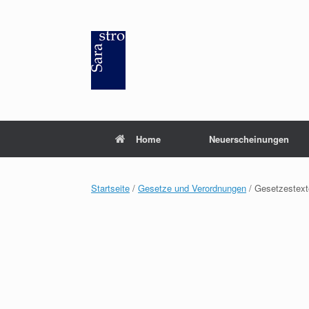
Zum
Inhalt
springen
Home
Neuerscheinungen
Startseite
/
Gesetze und Verordnungen
/ Gesetzestext