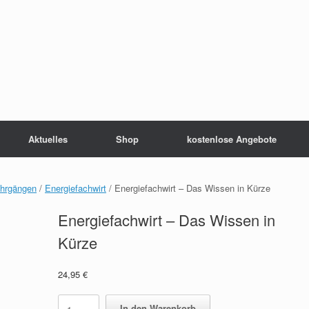
Aktuelles
Shop
kostenlose Angebote
ehrgängen
/
Energiefachwirt
/ Energiefachwirt – Das Wissen in Kürze
Energiefachwirt – Das Wissen in
Kürze
24,95
€
Energiefachwirt
In den Warenkorb