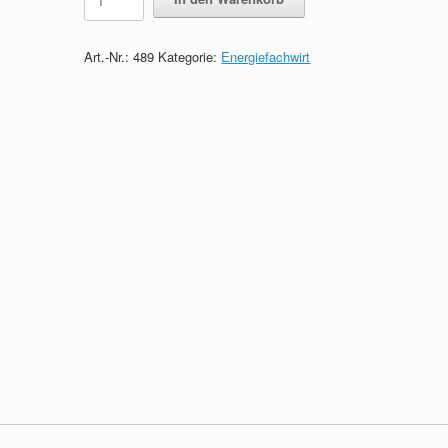
-
Das
Wissen
Art.-Nr.:
489
Kategorie:
Energiefachwirt
in
Kürze
quantity