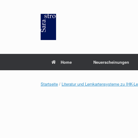
Zum
Inhalt
springen
Home
Neuerscheinungen
Startseite
/
Literatur und Lernkartensysteme zu IHK-L