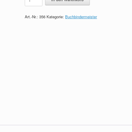
-
Das
Wissen
Art.-Nr.:
356
Kategorie:
Buchbindermeister
in
Kürze
quantity