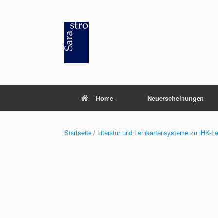
Zum
Inhalt
springen
Home
Neuerscheinungen
Startseite
/
Literatur und Lernkartensysteme zu IHK-L